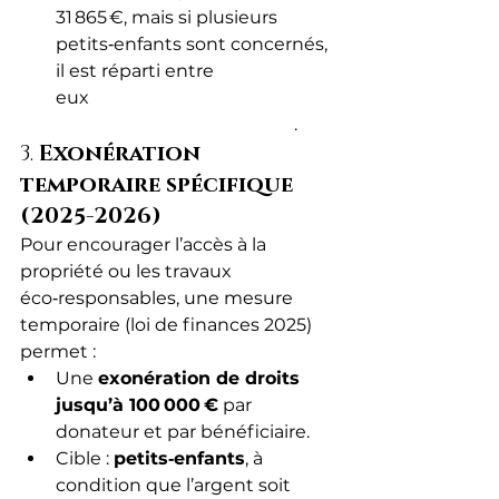
31 865 €, mais si plusieurs 
petits‑enfants sont concernés, 
il est réparti entre 
eux 
ganpatrimoine.fr
+13Service
 Public+13Service Public+13
.
3. 
Exonération 
temporaire spécifique 
(2025-2026)
Pour encourager l’accès à la 
propriété ou les travaux 
éco‑responsables, une mesure 
temporaire (loi de finances 2025) 
permet :
Une 
exonération de droits 
jusqu’à 100 000 €
 par 
donateur et par bénéficiaire.
Cible : 
petits‑enfants
, à 
condition que l’argent soit 