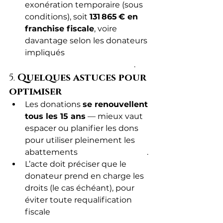
exonération temporaire (sous 
conditions), soit 
131 865 € en 
franchise fiscale
, voire 
davantage selon les donateurs 
impliqués 
Wikipédia+14impots.
gouv.fr+14Service Public+14
.
5. 
Quelques astuces pour 
optimiser
Les donations 
se renouvellent 
tous les 15 ans
 — mieux vaut 
espacer ou planifier les dons 
pour utiliser pleinement les 
abattements 
ganpatrimoine.fr
.
L’acte doit préciser que le 
donateur prend en charge les 
droits (le cas échéant), pour 
éviter toute requalification 
fiscale 
Crédit 