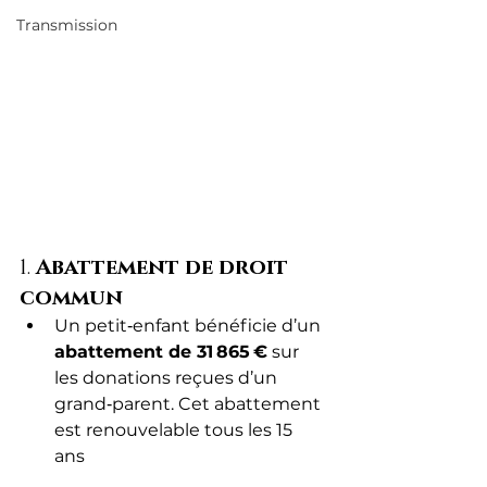
Transmission
1. 
Abattement de droit 
commun
Un petit‑enfant bénéficie d’un 
abattement de 31 865 €
 sur 
les donations reçues d’un 
grand‑parent. Cet abattement 
est renouvelable tous les 15 
ans 
Club 
Patrimoine+12impots.gouv.fr+12