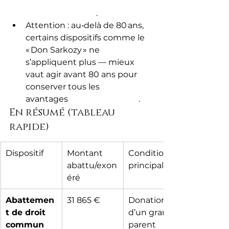
Agricole+8ganpatrimoine.fr+8C
lub Patrimoine+8
.
Attention : au‑delà de 80 ans, 
certains dispositifs comme le 
« Don Sarkozy » ne 
s’appliquent plus — mieux 
vaut agir avant 80 ans pour 
conserver tous les 
avantages 
Crédit Agricole+1
.
En résumé (tableau 
rapide)
Dispositif
Montant 
Conditions 
abattu/exon
principales
éré
Abattemen
31 865 €
Donation 
t de droit 
d’un grand-
commun
parent