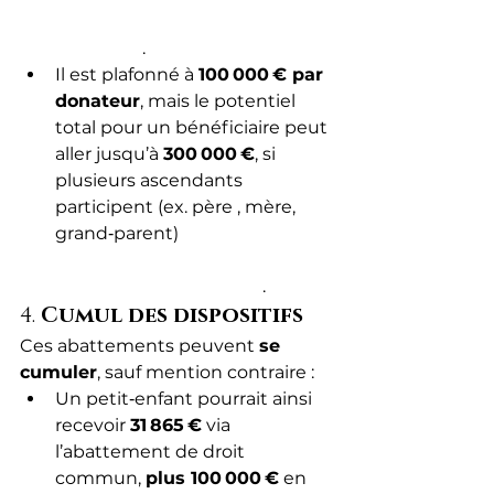
Public+13Crédit Courtier de 
France+13
.
Il est plafonné à 
100 000 € par 
donateur
, mais le potentiel 
total pour un bénéficiaire peut 
aller jusqu’à 
300 000 €
, si 
plusieurs ascendants 
participent (ex. père , mère, 
grand‑parent) 
Service 
Public+7Club 
Patrimoine+7Fiscaloo+7
.
4. 
Cumul des dispositifs
Ces abattements peuvent 
se 
cumuler
, sauf mention contraire :
Un petit‑enfant pourrait ainsi 
recevoir 
31 865 €
 via 
l’abattement de droit 
commun, 
plus 100 000 €
 en 