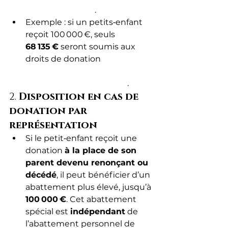
Service Public+12
.
Exemple : si un petits‑enfant 
reçoit 100 000 €, seuls 
68 135 €
 seront soumis aux 
droits de donation 
Service 
Public+8Service 
Public+8Service Public+8
.
2. 
Disposition en cas de 
donation par 
représentation
Si le petit‑enfant reçoit une 
donation 
à la place de son 
parent devenu renonçant ou 
décédé
, il peut bénéficier d’un 
abattement plus élevé, jusqu’à 
100 000 €
. Cet abattement 
spécial est 
indépendant
 de 
l’abattement personnel de 