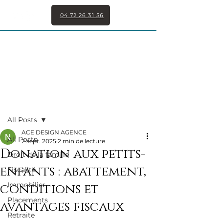
04 72 26 31 56
Post
All Posts
ACE DESIGN AGENCE
All Posts
2 sept. 2025
2 min de lecture
Donation aux petits-
Droit de la famille
enfants : abattement,
Fiscalité
Immobilier
conditions et
Placements
avantages fiscaux
Retraite