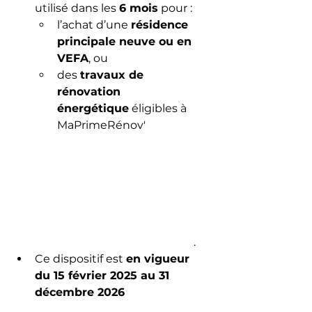
utilisé dans les 
6 mois
 pour :
l’achat d’une 
résidence 
principale neuve ou en 
VEFA
, ou
des 
travaux de 
rénovation 
énergétique
 éligibles à 
MaPrimeRénov' 
Le 
Monde.fr
+3Service 
Public+3ganpatrimoine.fr+
3
impots.gouv.fr+3Fiscaloo+
3Le 
Monde.fr
+
3ganpatrimoine.f
r
+3Notaires 
Office+3Service Public+3
.
Ce dispositif est 
en vigueur 
du 15 février 2025 au 31 
décembre 2026
Le 
Monde.fr
+13Service 