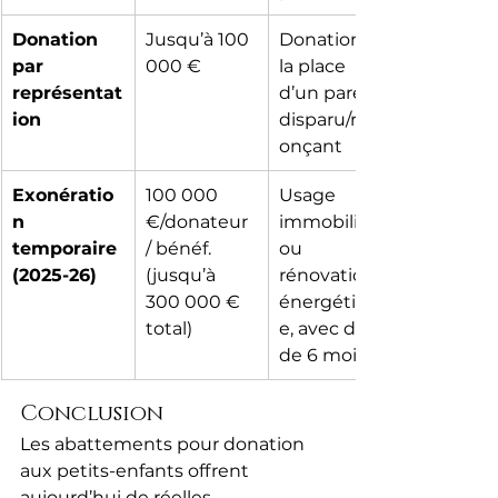
Donation 
Jusqu’à 100 
Donation à 
par 
000 €
la place 
représentat
d’un parent 
ion
disparu/ren
onçant
Exonératio
100 000 
Usage 
n 
€/donateur 
immobilier 
temporaire 
/ bénéf. 
ou 
(2025-26)
(jusqu’à 
rénovation 
300 000 € 
énergétiqu
total)
e, avec délai 
de 6 mois
Conclusion
Les abattements pour donation 
aux petits-enfants offrent 
aujourd’hui de réelles 